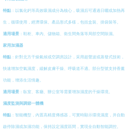
特點
：以氯化鈣等高效吸濕成分為核心，吸濕后可通過日曬或加熱再
生，循環使用，經濟環保。產品形式多樣，包括盒裝、掛袋裝等。
適用場景
：鞋柜、車內、儲物箱、衛生間角落等局部空間除濕。
家用加濕器
特點
：針對北方干燥氣候或空調房設計，采用超聲波或蒸發式技術，
快速增加空氣濕度，緩解皮膚干燥、呼吸道不適。部分型號支持香薰
功能，增添生活情趣。
適用場景
：臥室、客廳、辦公室等需要增加濕度的干燥環境。
濕度監測與調節一體機
特點
：智能機型，內置高精度傳感器，可實時顯示環境濕度，并自動
啟停除濕或加濕功能，保持設定濕度區間，實現全自動智能調控。