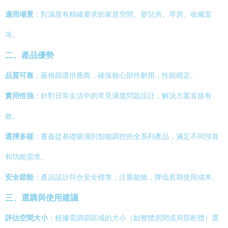
適用場景
：對濕度有精確要求的家居空間、嬰兒房、琴房、收藏室
等。
二、產品優勢
品質可靠
：嚴格篩選供應商，確保核心部件耐用，性能穩定。
實用性強
：針對日常生活中的常見濕度問題設計，解決方案直接有
效。
選擇多樣
：覆蓋從基礎吸濕到智能調控的全系列產品，滿足不同預算
和功能需求。
安全節能
：產品設計符合安全標準，注重能效，降低長期使用成本。
三、選購與使用建議
評估空間大小
：根據需調節區域的大小（如整體房間或局部柜體）選