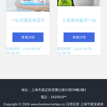
一站式優質棉柔巾
上海庫存處理一站
采購指南 庭七日用
式解決方案 收購小
查看詳情
查看詳情
品與OEM代加工詳
家電、日用百貨等
更新時間：2026-08-06
更新時間：2026-08-06
03:45:30
14:50:26
解
舊貨回收服務
地址：上海市嘉定區澄瀏公路52號39幢2樓J
電話：1825818**
Copyright © 2026
www.bestsoccertips.cn
日用百貨
上海守夜貿易有