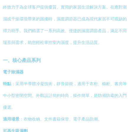
終致力于為全球客戶提供優質、實用的家居生活解決方案。在應對潮
濕或干燥環境帶來的困擾時，濕度調節器已成為現代家居不可或缺的
得力助手。我們精選了一系列高效、便捷的濕度調節產品，滿足不同
場景與需求，助您輕松掌控室內濕度，提升生活品質。
一、核心產品系列
電子除濕器
特點
：采用半導體冷凝技術，靜音節能，適用于衣柜、櫥柜、書房等
中小型密閉空間。外觀設計簡約時尚，操作簡單，是防潮防霉的入門
優選。
適用場景
：衣物收納、文件書籍保管、電子產品防潮。
可再生吸濕劑